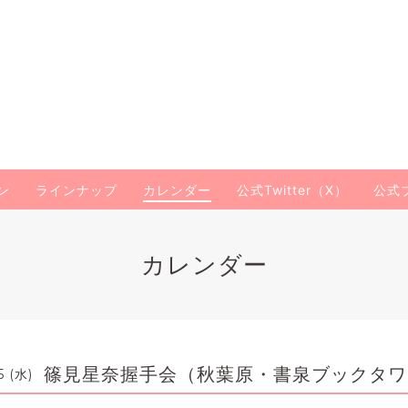
ン
ラインナップ
カレンダー
公式Twitter（X）
公式
カレンダー
篠見星奈握手会（秋葉原・書泉ブックタワ
5 (水)