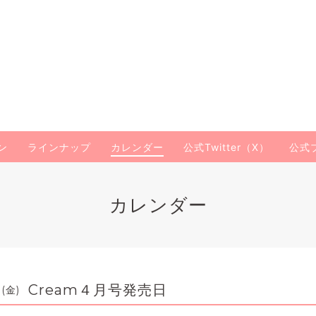
ン
ラインナップ
カレンダー
公式Twitter（X）
公式
カレンダー
Cream４月号発売日
 (金)