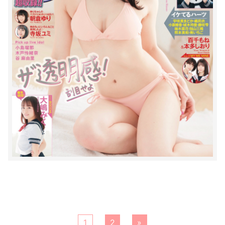
1
2
»