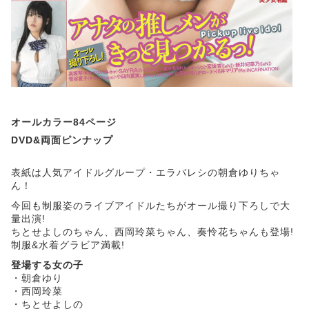
オールカラー84ページ
DVD&両面ピンナップ
表紙は人気アイドルグループ・エラバレシの朝倉ゆりちゃ
ん！
今回も制服姿のライブアイドルたちがオール撮り下ろしで大
量出演!
ちとせよしのちゃん、西岡玲菜ちゃん、奏怜花ちゃんも登場!
制服&水着グラビア満載!
登場する女の子
・朝倉ゆり
・西岡玲菜
・ちとせよしの