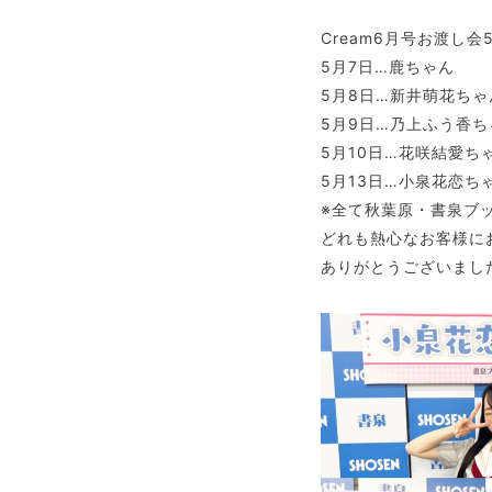
Cream6月号お渡し
5月7日…鹿ちゃん
5月8日…新井萌花ちゃ
5月9日…乃上ふう香ち
5月10日…花咲結愛ち
5月13日…小泉花恋ち
※全て秋葉原・書泉ブ
どれも熱心なお客様に
ありがとうございまし