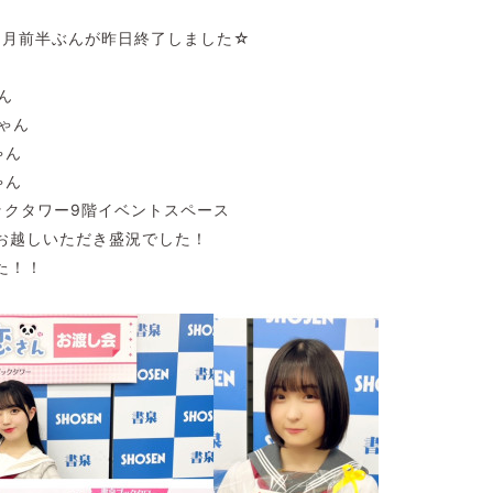
会5月前半ぶんが昨日終了しました☆
ん
ゃん
ゃん
ゃん
ックタワー9階イベントスペース
お越しいただき盛況でした！
た！！