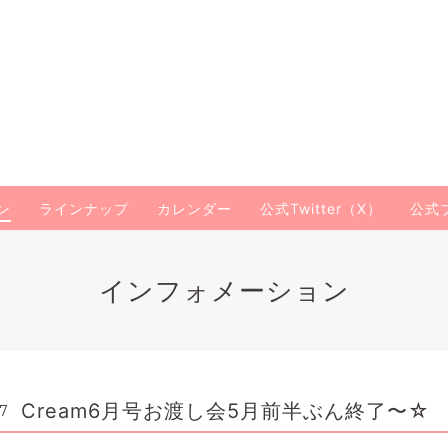
ン
ラインナップ
カレンダー
公式Twitter（X）
公式
インフォメーション
Cream6月号お渡し会5月前半ぶん終了〜☆
57