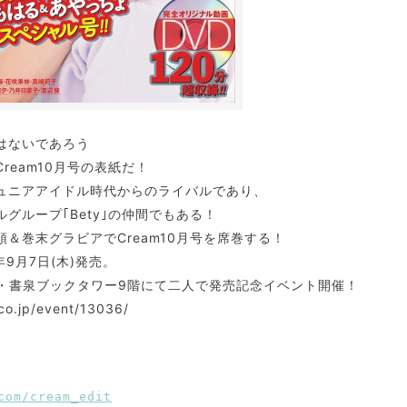
はないであろう
ream10月号の表紙だ！
ュニアアイドル時代からのライバルであり、
グループ｢Bety｣の仲間でもある！
＆巻末グラビアでCream10月号を席巻する！
3年9月7日(木)発売。
原・書泉ブックタワー9階にて二人で発売記念イベント開催！
co.jp/event/13036/
com/cream_edit