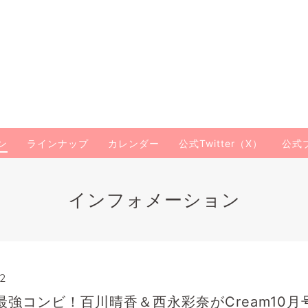
ン
ラインナップ
カレンダー
公式Twitter（X）
公式
インフォメーション
32
強コンビ！百川晴香＆西永彩奈がCream10月